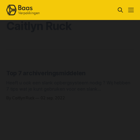
Caitlyn Ruck
Top 7 archiveringsmiddelen
Heeft u ook een slank opbergsysteem nodig ? Wij hebben
7 tips wat je kunt gebruiken voor een slank
opbergsysteem. Zodra u gegevens hebt gearchiveerd,
By Caitlyn Ruck
02 sep. 2022
kunt u deze gegevens beheren, zodat u later voor andere
doeleinden kunt gebruiken. Deze bestanden kunnen later
erg waardevol voor u zijn. Door deze informatie goed