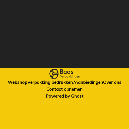
verzendverpakkingen. De eigenschappen van Flopak zijn: *
Geurloos * Niet statisch * Stofvrij * Zeer licht gewicht * Past
zich gemakkelijk aan
Webshop
Verpakking bedrukken?
Aanbiedingen
Over ons
Contact opnemen
Powered by
Ghost