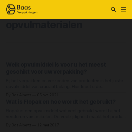
opvulmaterialen
Welk opvulmiddel is voor u het meest
geschikt voor uw verpakking?
Bij het verpakken en verzenden van producten is het juiste
opvulmiddel van cruciaal belang. Hier leest u de
eigenschappen van de producten om uw keuze voor de
By Bas Alberts
05 okt. 2021
juiste, net dat beetje meer makkelijk te maken.
Wat is Flopak en hoe wordt het gebruikt?
Flopak is een opvulmiddel wat veel gebruikt wordt bij het
versturen van artikelen. De veelzijdigheid maakt het product
zeer interessant voor diverse verpakkingsdoeleinden.
By Bas Alberts
12 mei 2017
Flopak wordt net name gebruikt voor het snel opvullen van