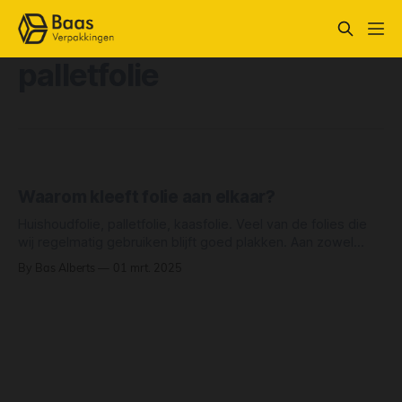
palletfolie
Waarom kleeft folie aan elkaar?
Huishoudfolie, palletfolie, kaasfolie. Veel van de folies die
wij regelmatig gebruiken blijft goed plakken. Aan zowel
elkaar als aan sommige objecten. Maar waarom is dat
By Bas Alberts
01 mrt. 2025
eigenlijk? De folies worden gemaakt van een PVC of LDPE
(low density polyethylene). Deze worden zo geproduceerd
dat deze een bepaalde rek bevatten. De een