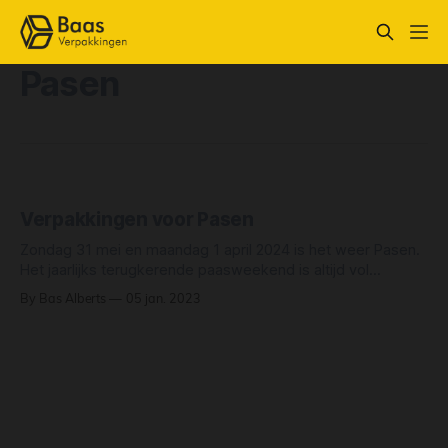
Pasen
Verpakkingen voor Pasen
Zondag 31 mei en maandag 1 april 2024 is het weer Pasen.
Het jaarlijks terugkerende paasweekend is altijd vol
evenementen en gezelligheid. Bij al deze gezelligheid horen
By Bas Alberts
05 jan. 2023
natuurlijk ook allerlei lekkernijen. Baas Business Market helpt
u deze te verpakken! Uit ons ruime assortiment van
verpakkingsmaterialen hebben wij speciaal voor Pasen