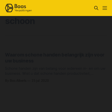
schoon
Waarom schone handen belangrijk zijn voor
uw business
Schone handen zijn van belang voor iedereen in- en om uw
business. Wist u dat schone handen productiviteit,
werknemers tevredenheid en zelfs uw sales kunnen
By Bas Alberts
15 jul. 2020
verhogen? Hier zijn 5 redenen waarom schone handen
belangrijk zijn voor uw bedrijf. 1. Werknemers willen dat u
van handhygiëne een prioriteit maakt We leven