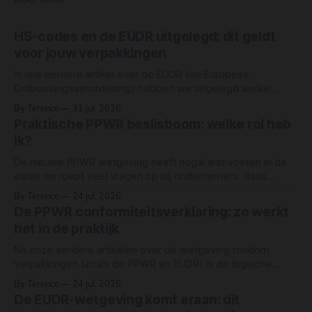
HS-codes en de EUDR uitgelegd: dit geldt
voor jouw verpakkingen
In ons eerdere artikel over de EUDR (de Europese
Ontbossingsverordening) hebben we uitgelegd welke
grondstoffen onder de wet vallen: rund, cacao, koffie,
By Terence
31 jul. 2026
oliepalm, rubber, soja en hout. Maar simpelweg "hout" of
Praktische PPWR beslisboom: welke rol heb
"papier" als grondstof noemen, betekent niet dat elk
ik?
product van hout of papier automatisch onder
De nieuwe PPWR wetgeving heeft nogal wat voeten in de
aarde en roept veel vragen op bij ondernemers. Baas
Verpakkingen heeft een eenvoudige beslisboom gemaakt
By Terence
24 jul. 2026
waarmee jij razendsnel je rechten en plichten als
De PPWR conformiteitsverklaring: zo werkt
ondernemer in kaart brengt. Deze beslisboom is een
het in de praktijk
vereenvoudigd hulpmiddel om een eerste inschatting te
maken van
Na onze eerdere artikelen over de wetgeving rondom
verpakkingen (zoals de PPWR en EUDR) is de logische
vervolgvraag in de markt niet meer “wat houdt de wet in?”,
By Terence
24 jul. 2026
maar vooral: “hoe voldoe ik er in de praktijk aan?” Het
De EUDR-wetgeving komt eraan: dit
sleutelwoord hierin is conformiteit. Zonder een correct