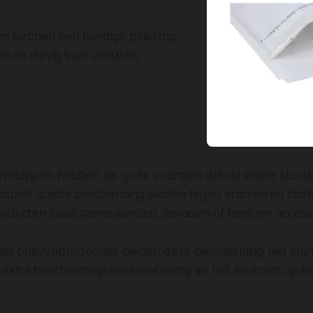
n hebben een handige plakstrip,
l en stevig kunt afsluiten.
veloppen hebben als grote voordeel dat de kleine stootk
ichzelf goede bescherming bieden tegen krassen en stoten
oducten zoals cameralenzen, sieraden of telefoon accesso
n brievenbusdoosjes bieden deze bescherming niet sta
d extra beschermingsmateriaal nodig als het aankomt op 