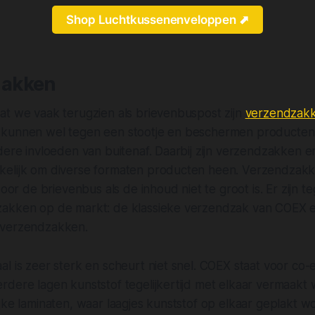
Shop Luchtkussenenveloppen ⬈
akken
at we vaak terugzien als brievenbuspost zijn
verzendzak
 kunnen wel tegen een stootje en beschermen producte
dere invloeden van buitenaf. Daarbij zijn verzendzakken er
kelijk om diverse formaten producten heen. Verzendzak
 door de brievenbus als de inhoud niet te groot is. Er zijn 
akken op de markt: de klassieke verzendzak van COEX en
 verzendzakken.
l is zeer sterk en scheurt niet snel. COEX staat voor co-e
dere lagen kunststof tegelijkertijd met elkaar vermaakt 
jke laminaten, waar laagjes kunststof op elkaar geplakt 