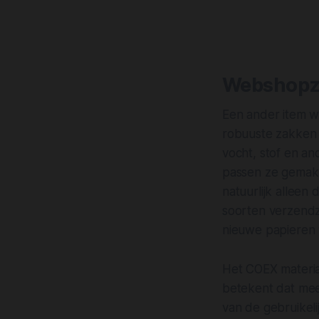
Webshopz
Een ander item w
robuuste zakken
vocht, stof en an
passen ze gemak
natuurlijk alleen
soorten verzendz
nieuwe papieren
Het COEX materiaa
betekent dat meer
van de gebruikeli