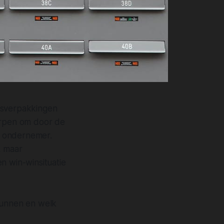
usverpakkingen
orpen om door de
s ondernemer.
, maar
n win-winsituatie
 kunnen en welk