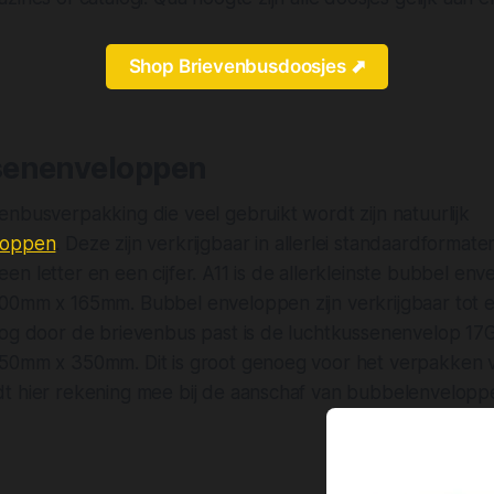
Shop Brievenbusdoosjes ⬈
senenveloppen
nbusverpakking die veel gebruikt wordt zijn natuurlijk
loppen
. Deze zijn verkrijgbaar in allerlei standaardformat
n letter en een cijfer. A11 is de allerkleinste bubbel env
00mm x 165mm. Bubbel enveloppen zijn verkrijgbaar tot 
nog door de brievenbus past is de luchtkussenenvelop 17
50mm x 350mm. Dit is groot genoeg voor het verpakken 
t hier rekening mee bij de aanschaf van bubbelenvelopp