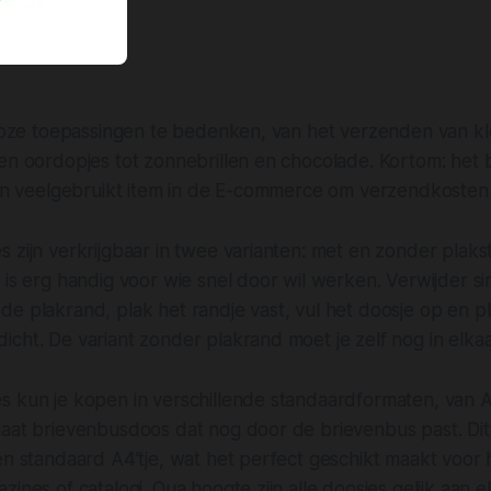
lloze toepassingen te bedenken, van het verzenden van kl
 en oordopjes tot zonnebrillen en chocolade. Kortom: het
g en veelgebruikt item in de E-commerce om verzendkosten
 zijn verkrijgbaar in twee varianten: met en zonder plakst
 is erg handig voor wie snel door wil werken. Verwijder 
e plakrand, plak het randje vast, vul het doosje op en p
cht. De variant zonder plakrand moet je zelf nog in elka
s kun je kopen in verschillende standaardformaten, van A
aat brievenbusdoos dat nog door de brievenbus past. Dit 
en standaard A4’tje, wat het perfect geschikt maakt voor 
ines of catalogi. Qua hoogte zijn alle doosjes gelijk aan el