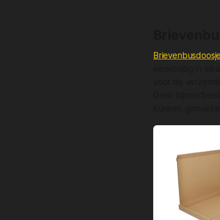
Brievenb
Brievenbusdoosj
eenvoudig in elk
voor de verzending
Denk bijvoorbeel
kunnen gemakkeli