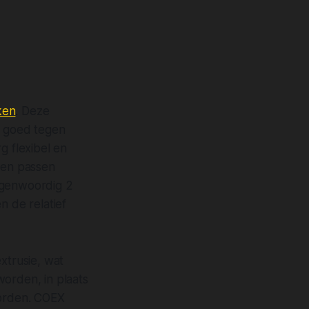
ken
. Deze
n goed tegen
g flexibel en
ken passen
tegenwoordig 2
 de relatief
xtrusie, wat
worden, in plaats
worden. COEX