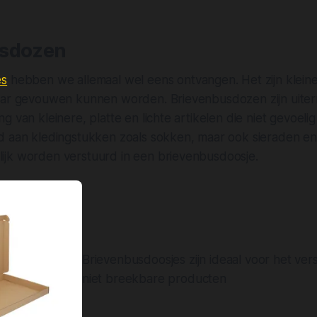
usdozen
es
hebben we allemaal wel eens ontvangen. Het zijn kleine
aar gevouwen kunnen worden. Brievenbusdozen zijn uiter
 van kleinere, platte en lichte artikelen die niet gevoelig
d aan kledingstukken zoals sokken, maar ook sieraden en
jk worden verstuurd in een brievenbusdoosje.
Brievenbusdoosjes zijn ideaal voor het ver
niet breekbare producten