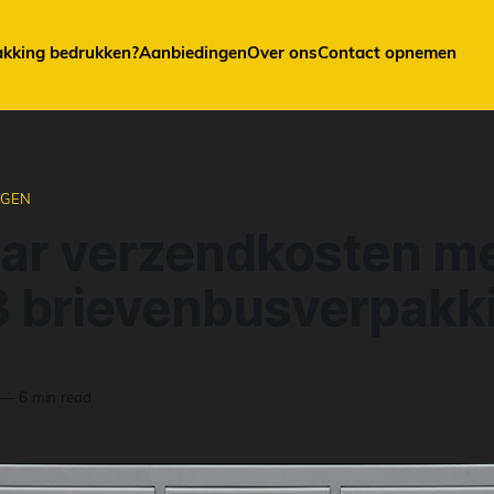
akking bedrukken?
Aanbiedingen
Over ons
Contact opnemen
NGEN
ar verzendkosten m
3 brievenbusverpakk
—
6 min read