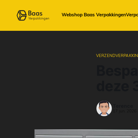
Webshop Baas Verpakkingen
Verp
VERZENDVERPAKKI
Bespa
deze 
Terence
17 jun. 2026