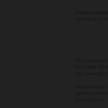
Bubbelenveloppe
waarmee je ze sne
De luchtkussenen
binnenkant van z
voor gevoelige pr
Webshopzakken e
hebben dus altij
gevoelige items.