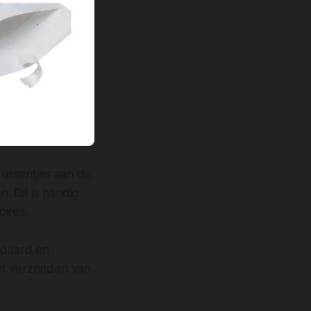
ussentjes aan de
. Dit is handig
ires.
ndaard en
het verzenden van