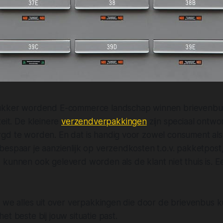
rukker wordend E-commerce landschap winnen brievenb
teit. De kleinere
verzendverpakkingen
zijn speciaal ontw
gd te worden. En dat is handig voor zowel consument al
espaar je aanzienlijk op verzendkosten t.o.v. pakketpost
kunnen ook geleverd worden als de klant niet thuis is. Ee
en we alles uit over verpakkingen die door de brievenbus
et beste bij jouw situatie past.