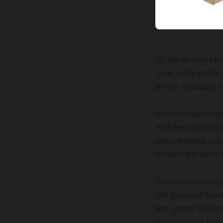
Zo zijn er nog ta
zoals USB-sticks
is een veelzijdi
Brievenbusdoosjes
met een plakstrip
bescherming van d
bovenkant weer di
Brievenbusdoosje
het grootste form
iets groter dan e
bijvoorbeeld magaz