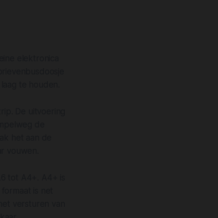
eine elektronica
 brievenbusdoosje
 laag te houden.
rip. De uitvoering
simpelweg de
lak het aan de
ar vouwen.
6 tot A4+. A4+ is
formaat is net
het versturen van
kaar.