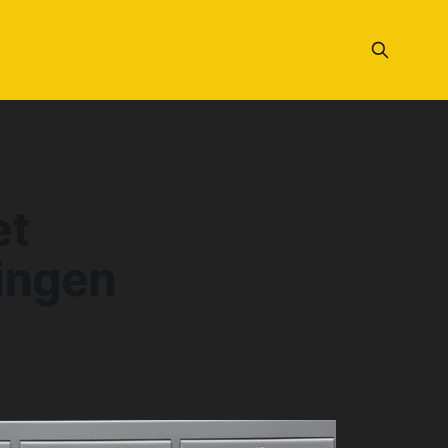
et
ingen