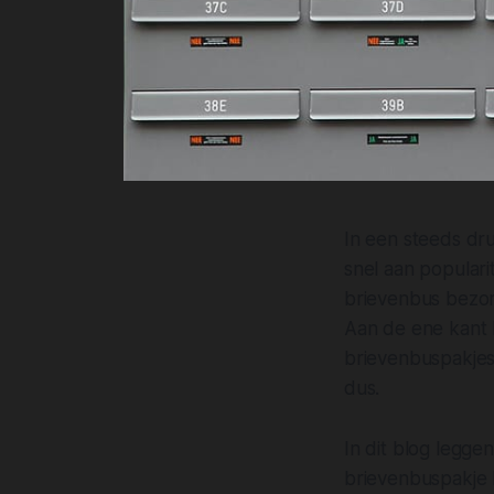
In een steeds d
snel aan populari
brievenbus bezor
Aan de ene kant b
brievenbuspakjes 
dus.
In dit blog legg
brievenbuspakje h