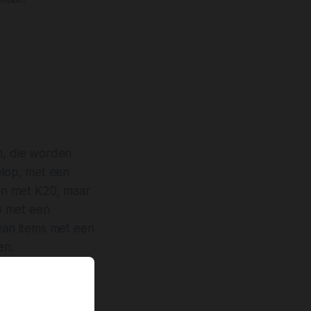
en, die worden
elop, met een
en met K20, maar
G met een
van items met een
en.