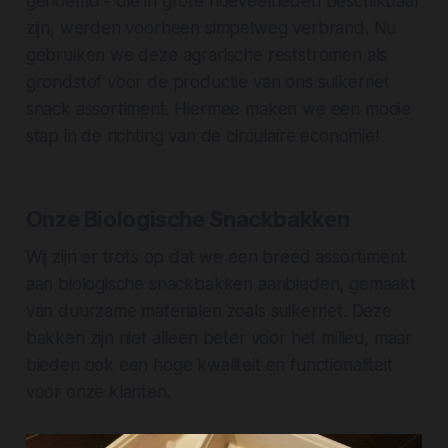
genoemd - die in grote hoeveelheden beschikbaar
zijn, werden voorheen simpelweg verbrand. Nu
gebruiken we deze agrarische reststromen als
grondstof voor de productie van ons suikerriet
snack assortiment. Hiermee maken we een mooie
stap in de richting van de circulaire economie!
Onze Biologische Snackbakken
Wij zijn er trots op dat we een breed assortiment
aan biologische snackbakken aanbieden, gemaakt
van duurzame materialen zoals suikerriet. Deze
bakken zijn niet alleen beter voor het milieu, maar
bieden ook een hoge kwaliteit en functionaliteit
voor onze klanten.