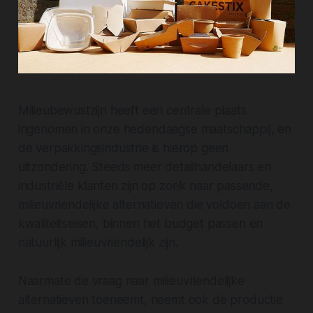
Milieubewustzijn heeft een centrale plaats
ingenomen in onze hedendaagse maatschappij, en
de verpakkingsindustrie is hierop geen
uitzondering. Steeds meer detailhandelaars en
industriële klanten zijn op zoek naar passende,
milieuvriendelijke alternatieven die voldoen aan de
kwaliteitseisen, binnen het budget passen en
natuurlijk milieuvriendelijk zijn.
Naarmate de vraag naar milieuvriendelijke
alternatieven toeneemt, neemt ook de productie