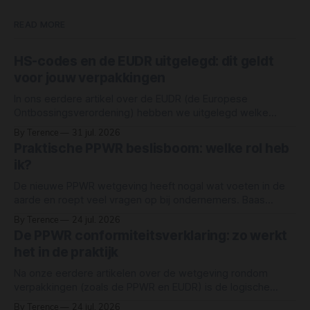
READ MORE
HS-codes en de EUDR uitgelegd: dit geldt
voor jouw verpakkingen
In ons eerdere artikel over de EUDR (de Europese
Ontbossingsverordening) hebben we uitgelegd welke
grondstoffen onder de wet vallen: rund, cacao, koffie,
By Terence
31 jul. 2026
oliepalm, rubber, soja en hout. Maar simpelweg "hout" of
Praktische PPWR beslisboom: welke rol heb
"papier" als grondstof noemen, betekent niet dat elk
ik?
product van hout of papier automatisch onder
De nieuwe PPWR wetgeving heeft nogal wat voeten in de
aarde en roept veel vragen op bij ondernemers. Baas
Verpakkingen heeft een eenvoudige beslisboom gemaakt
By Terence
24 jul. 2026
waarmee jij razendsnel je rechten en plichten als
De PPWR conformiteitsverklaring: zo werkt
ondernemer in kaart brengt. Deze beslisboom is een
het in de praktijk
vereenvoudigd hulpmiddel om een eerste inschatting te
maken van
Na onze eerdere artikelen over de wetgeving rondom
verpakkingen (zoals de PPWR en EUDR) is de logische
vervolgvraag in de markt niet meer “wat houdt de wet in?”,
By Terence
24 jul. 2026