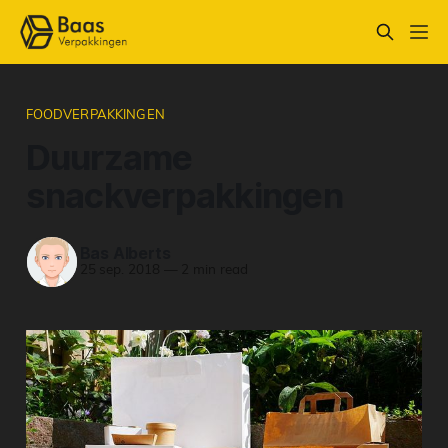
FOODVERPAKKINGEN
Duurzame
snackverpakkingen
Bas Alberts
25 sep. 2018
—
2 min read