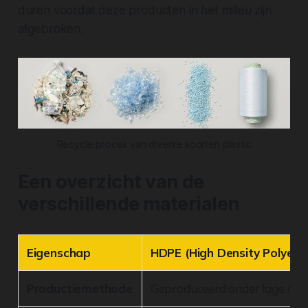
duren voordat deze producten in het milieu zijn
afgebroken.
Recycle proces van diverse soorten plastic
Een overzicht van de
verschillende materialen
Eigenschap
HDPE (High Density Polyeth
Productiemethode
Geproduceerd onder lage dru