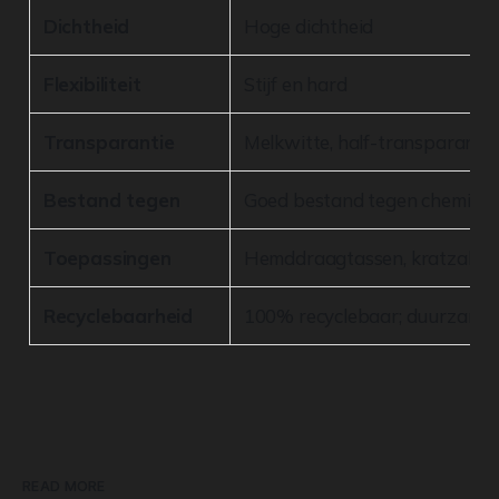
Dichtheid
Hoge dichtheid
Flexibiliteit
Stijf en hard
Transparantie
Melkwitte, half-transparante 
Bestand tegen
Goed bestand tegen chemical
Toepassingen
Hemddraagtassen, kratzakken
Recyclebaarheid
100% recyclebaar; duurzamer
READ MORE