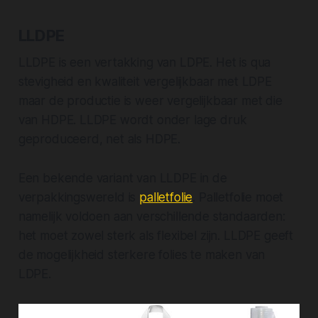
LLDPE
LLDPE is een
vertakking van LDPE
. Het is qua
stevigheid en kwaliteit vergelijkbaar met LDPE
maar de productie is weer vergelijkbaar met die
van HDPE. LLDPE wordt onder lage druk
geproduceerd, net als HDPE.
Een bekende variant van LLDPE in de
verpakkingswereld is
palletfolie
. Palletfolie moet
namelijk voldoen aan verschillende standaarden:
het moet zowel sterk als flexibel zijn. LLDPE geeft
de mogelijkheid sterkere folies te maken van
LDPE.