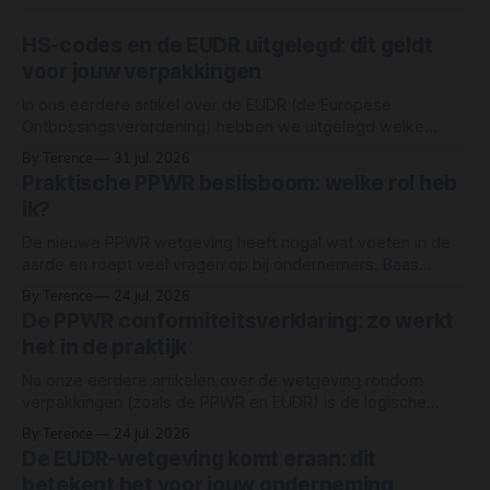
HS-codes en de EUDR uitgelegd: dit geldt
voor jouw verpakkingen
In ons eerdere artikel over de EUDR (de Europese
Ontbossingsverordening) hebben we uitgelegd welke
grondstoffen onder de wet vallen: rund, cacao, koffie,
By Terence
31 jul. 2026
oliepalm, rubber, soja en hout. Maar simpelweg "hout" of
Praktische PPWR beslisboom: welke rol heb
"papier" als grondstof noemen, betekent niet dat elk
ik?
product van hout of papier automatisch onder
De nieuwe PPWR wetgeving heeft nogal wat voeten in de
aarde en roept veel vragen op bij ondernemers. Baas
Verpakkingen heeft een eenvoudige beslisboom gemaakt
By Terence
24 jul. 2026
waarmee jij razendsnel je rechten en plichten als
De PPWR conformiteitsverklaring: zo werkt
ondernemer in kaart brengt. Deze beslisboom is een
het in de praktijk
vereenvoudigd hulpmiddel om een eerste inschatting te
maken van
Na onze eerdere artikelen over de wetgeving rondom
verpakkingen (zoals de PPWR en EUDR) is de logische
vervolgvraag in de markt niet meer “wat houdt de wet in?”,
By Terence
24 jul. 2026
maar vooral: “hoe voldoe ik er in de praktijk aan?” Het
De EUDR-wetgeving komt eraan: dit
sleutelwoord hierin is conformiteit. Zonder een correct
betekent het voor jouw onderneming