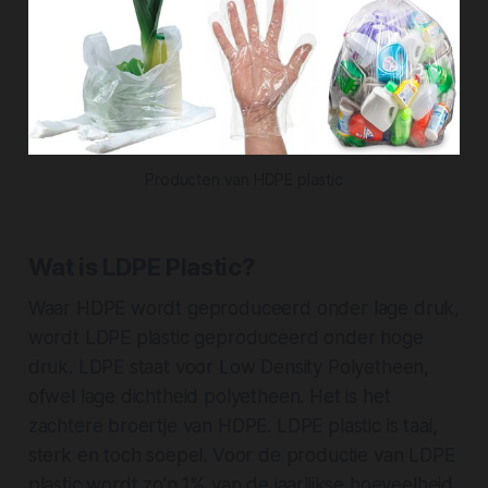
Producten van HDPE plastic
Wat is LDPE Plastic?
Waar HDPE wordt geproduceerd onder lage druk,
wordt LDPE plastic geproduceerd onder hoge
druk. LDPE staat voor
Low Density Polyetheen,
ofwel lage dichtheid polyetheen. Het is het
zachtere broertje van HDPE. LDPE plastic is taai,
sterk en toch soepel. Voor de productie van LDPE
plastic wordt zo'n 1% van de jaarlijkse hoeveelheid