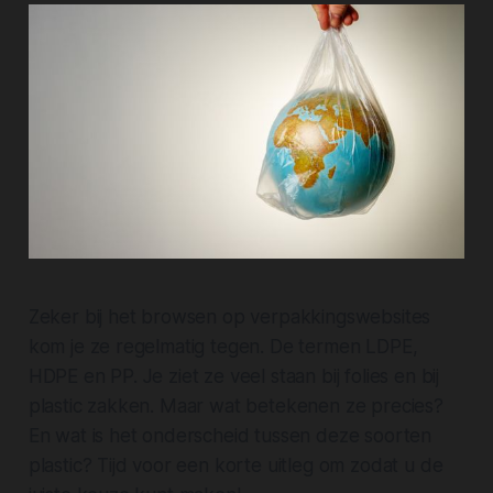
Zeker bij het browsen op verpakkingswebsites
kom je ze regelmatig tegen. De termen LDPE,
HDPE en PP. Je ziet ze veel staan bij folies en bij
plastic zakken. Maar wat betekenen ze precies?
En wat is het onderscheid tussen deze soorten
plastic? Tijd voor een korte uitleg om zodat u de