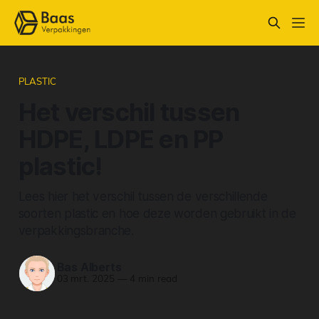
PLASTIC
Het verschil tussen
HDPE, LDPE en PP
plastic!
Lees hier het verschil tussen de verschillende
soorten plastic en hoe deze worden gebruikt in de
verpakkingsbranche.
Bas Alberts
03 mrt. 2025
—
4 min read