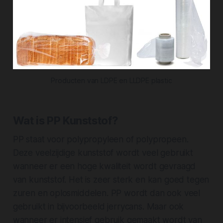
Producten van LDPE en LLDPE plastic
Wat is PP Kunststof?
PP staat voor polypropyleen of polypropeen.
Deze veelzijdige kunststof wordt veel gebruikt
wanneer er een
hoge kwaliteit
wordt gevraagd
van kunststof. Het is zeer sterk en kan goed tegen
zuren en oplosmiddelen. PP wordt dan ook veel
gebruikt in bijvoorbeeld jerrycans. Maar ook
wanneer er intensief gebruik gemaakt wordt van