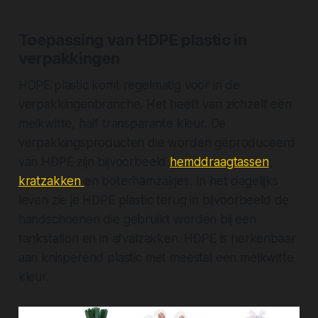
Toepassing van HDPE plastic in
verpakkingen
HDPE plastic komt regelmatig voor in de
verpakkingenbranche. Het heeft van zichzelf een
melkwitte, half transparante kleur. De
verpakkingsproducten die worden geproduceerd
van HDPE zijn bijvoorbeeld
hemddraagtassen
,
kratzakken
en
boterhamzakjes
. In het dagelijks
leven zie je HDPE plastic terug in bijvoorbeeld de
handschoenen die gebruikt worden bij een
tankstation en in afvalzakken. HDPE is herkenbaar
aan knisperend plastic met meestal een melkwitte
kleur.