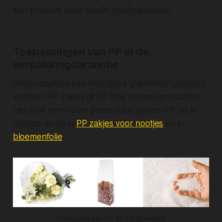
een product zoals plastic (tuin)meubelen.
Toepassingen van PP in de
verpakkingsbranche
Polypropyleen kan heel goed glashelder gemaakt
worden. PP zakjes of PP folie kunnen producten
hierdoor een mooie presentatie geven. PP zie je
daarom terug in
PP zakjes voor nootjes
en in
bloemenfolie
.
Producten van PP en PP granulaat