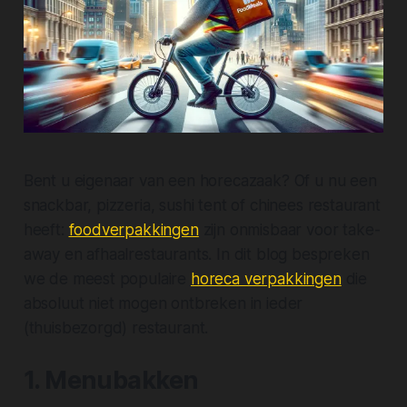
Bent u eigenaar van een horecazaak? Of u nu een
snackbar, pizzeria, sushi tent of chinees restaurant
heeft:
foodverpakkingen
zijn onmisbaar voor take-
away en afhaalrestaurants. In dit blog bespreken
we de meest populaire
horeca verpakkingen
die
absoluut niet mogen ontbreken in ieder
(thuisbezorgd) restaurant.
1. Menubakken