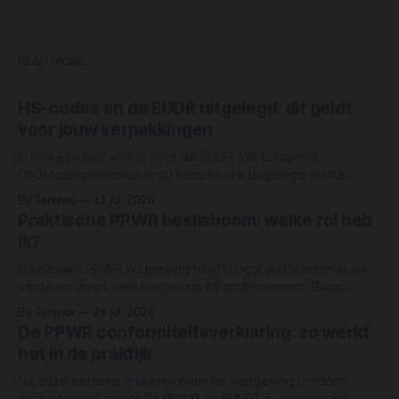
READ MORE
HS-codes en de EUDR uitgelegd: dit geldt
voor jouw verpakkingen
In ons eerdere artikel over de EUDR (de Europese
Ontbossingsverordening) hebben we uitgelegd welke
grondstoffen onder de wet vallen: rund, cacao, koffie,
By Terence
31 jul. 2026
oliepalm, rubber, soja en hout. Maar simpelweg "hout" of
Praktische PPWR beslisboom: welke rol heb
"papier" als grondstof noemen, betekent niet dat elk
ik?
product van hout of papier automatisch onder
De nieuwe PPWR wetgeving heeft nogal wat voeten in de
aarde en roept veel vragen op bij ondernemers. Baas
Verpakkingen heeft een eenvoudige beslisboom gemaakt
By Terence
24 jul. 2026
waarmee jij razendsnel je rechten en plichten als
De PPWR conformiteitsverklaring: zo werkt
ondernemer in kaart brengt. Deze beslisboom is een
het in de praktijk
vereenvoudigd hulpmiddel om een eerste inschatting te
maken van
Na onze eerdere artikelen over de wetgeving rondom