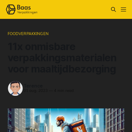
FOODVERPAKKINGEN
11x onmisbare
verpakkingsmaterialen
voor maaltijdbezorging
Terence
01 aug. 2023
—
4 min read