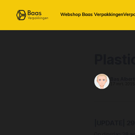
Webshop Baas Verpakkingen
Verp
Plast
Bas Alber
17 mrt. 2015
|UPDATE| 29 
Op dinsdag 28 ap