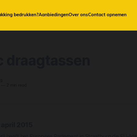
akking bedrukken?
Aanbiedingen
Over ons
Contact opnemen
ic draagtassen
ts
—
2 min read
april 2015
ril heeft het Europees Parlement in Straatburg de EU-lid