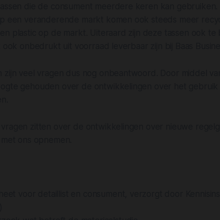
tassen die de consument meerdere keren kan gebruiken.
op een veranderende markt komen ook steeds meer recyc
en plastic op de markt. Uiteraard zijn deze tassen ook t
t ook onbedrukt uit voorraad leverbaar zijn bij Baas Busin
 zijn veel vragen dus nog onbeantwoord. Door middel van
ogte gehouden over de ontwikkelingen over het gebruik
en.
vragen zitten over de ontwikkelingen over nieuwe regel
met ons opnemen.
heet voor detaillist en consument, verzorgt door Kennisin
)