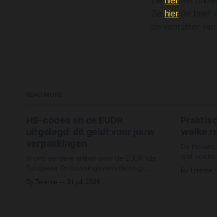
Zie
hier
het onder
Zie
hier
de brief v
de voorzitter va
READ MORE
HS-codes en de EUDR
Praktis
uitgelegd: dit geldt voor jouw
welke ro
verpakkingen
De nieuwe
wat voeten
In ons eerdere artikel over de EUDR (de
vragen op 
Europese Ontbossingsverordening)
By Terence
Verpakkin
hebben we uitgelegd welke
By Terence
31 jul. 2026
beslisboo
grondstoffen onder de wet vallen: rund,
razendsnel 
cacao, koffie, oliepalm, rubber, soja en
ondernemer i
hout. Maar simpelweg "hout" of "papier"
beslisboo
als grondstof noemen, betekent niet dat