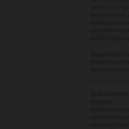
ultimatum voorge
kiezen voor een v
maatregelen komen
zakjes per inwon
gemiddelde Europ
Tegenstanders sp
Timmermans. Hij s
gedachte heeft i
De discussie over
opgelaaid.
Minister van Inf
Tweede kamer een
onderwerp zwerfaf