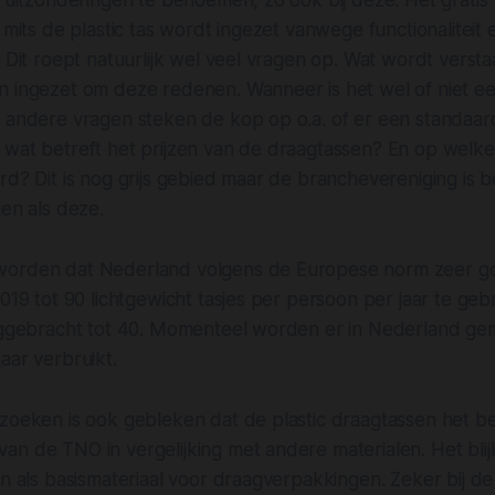
jn uitzonderingen te benoemen, zo ook bij deze. Het grat
 mits de plastic tas wordt ingezet vanwege functionaliteit 
. Dit roept natuurlijk wel veel vragen op. Wat wordt versta
n ingezet om deze redenen. Wanneer is het wel of niet ee
k andere vragen steken de kop op o.a. of er een standaar
 wat betreft het prijzen van de draagtassen? En op welk
rd? Dit is nog grijs gebied maar de branchevereniging is
gen als deze.
orden dat Nederland volgens de Europese norm zeer goe
2019 tot 90 lichtgewicht tasjes per persoon per jaar te geb
ruggebracht tot 40. Momenteel worden er in Nederland gem
aar verbruikt.
zoeken is ook gebleken dat de plastic draagtassen het be
n de TNO in vergelijking met andere materialen. Het blij
jn als basismateriaal voor draagverpakkingen. Zeker bij d