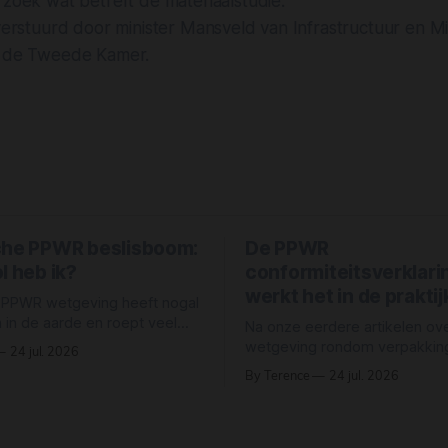
zoek wat betreft de materiaalstudie.
erstuurd door minister Mansveld van Infrastructuur en Mil
n de Tweede Kamer.
che PPWR beslisboom:
De PPWR
l heb ik?
conformiteitsverklari
werkt het in de praktij
 PPWR wetgeving heeft nogal
 in de aarde en roept veel
Na onze eerdere artikelen ov
bij ondernemers. Baas
wetgeving rondom verpakking
24 jul. 2026
gen heeft een eenvoudige
de PPWR en EUDR) is de logi
By Terence
24 jul. 2026
m gemaakt waarmee jij
vervolgvraag in de markt niet
je rechten en plichten als
houdt de wet in?”, maar voora
n kaart brengt. Deze
voldoe ik er in de praktijk aan?” 
m is een vereenvoudigd
sleutelwoord hierin is conformi