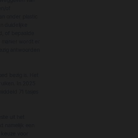
is weggeven van
en/of
an onder plastic
n duidelijke
d, of bepaalde
e manier wordt er
 bezig antwoorden
d bezig is. Het
ruiken. In 2025
iddeld 71 tasjes
ste uit het
kt namelijk een
e keuze voor