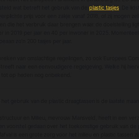
steld wat betreft het gebruik van de
plastic tasjes
. De lid
erplichte prijs voor een zakje vanaf 2018, of zij mogen ze
 die het verbruik daar brengen waar de doelstelling ligt
er in 2019 per jaar en 40 per inwoner in 2025. Momenteel
eaan zo'n 200 tasjes per jaar.
reken van omslachtige regelingen, zo ook Europees Comm
treeft naar een eenvoudigere regelgeving. Welke hij hierv
s tot op heden nog onbekend.
 het gebruik van de plastic draagtassen is de laatste maa
rastructuur en Milieu, mevrouw Mansveld, heeft in een ve
 voorstel gedaan over het toekomstige gebruik van de pl
val is een grote zorg voor het milieu en plastic tassen zi