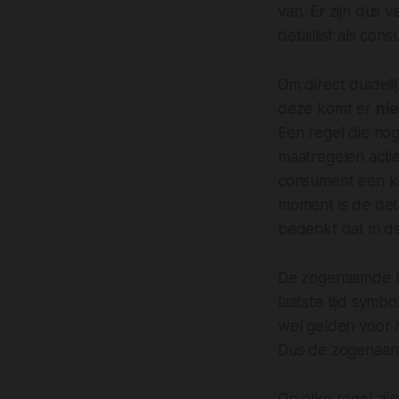
van. Er zijn dus 
detaillist als con
Om direct duideli
deze komt er
nie
Een regel die nog
maatregelen actie
consument een kle
moment is de deta
bedenkt dat in de
De zogenaamde lic
laatste tijd symb
wel gelden voor
Dus de zogenaam