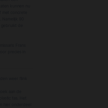
staten kunnen nu
lf met concrete
. Namelijk 90
 gebruikt de
issaris Frans
oor precies in
nden weer flink
rzoek aan de
astic tas. Het
jn hier onderdeel