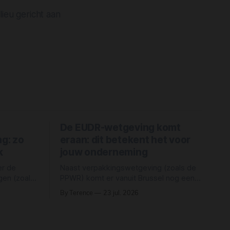
ieu gericht aan
De EUDR-wetgeving komt
ng: zo
eraan: dit betekent het voor
k
jouw onderneming
er de
Naast verpakkingswetgeving (zoals de
en (zoals
PPWR) komt er vanuit Brussel nog een
sche
grote golf aan regelgeving op
By Terence
23 jul. 2026
 meer “wat
ondernemers af: de EUDR. De EU
l: “hoe
Deforestation Regulation (Verordening
Het
EU 2023/1115) moet voorkomen dat
teit.
producten die op de Europese markt