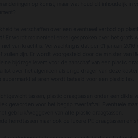
veranderingen op komst, maar wat houd dit inhoudelijk in 
sument?
jkheid te verschaffen over een eventueel verbod op plast
t!
Er wordt momenteel enkel gesproken over het gratis 
 niet van kracht is. Verwachting is dat per 01 januari 2016
f zullen zijn. Er wordt voorgesteld door de minister van 
ine bijdrage levert voor de aanschaf van een plastic draa
illist over het algemeen als enige drager van deze kosten
 supermarkt al jaren wordt betaald voor een plastic tas.
htgewicht tassen, plastic draagtassen onder een dikte va
oliek geworden voor het begrip zwerfafval. Eventuele maa
 het gebruik/weggeven van
alle
plastic draagtassen.
de hemdtassen maar ook de luxere PE draagtassen en s