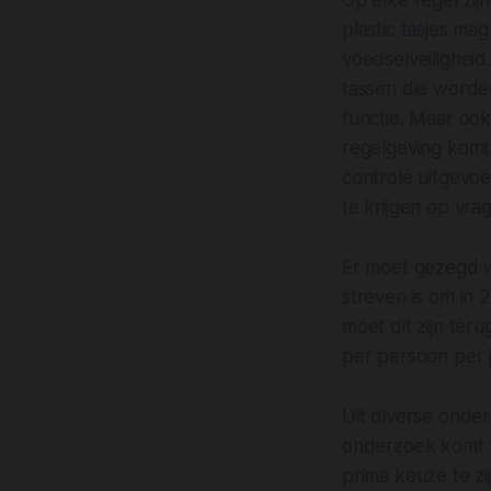
Op elke regel zi
plastic tasjes mag
voedselveiligheid
tassen die worde
functie. Maar oo
regelgeving komt
controle uitgevoe
te krijgen op vra
Er moet gezegd w
streven is om in 
moet dit zijn te
per persoon per j
Uit diverse onder
onderzoek komt va
prima keuze te zi