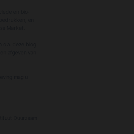
lede en bio-
e bedrukken, en
ess Market.
 o.a. deze blog
 en afgeven van
geving mag u
stituut Duurzaam