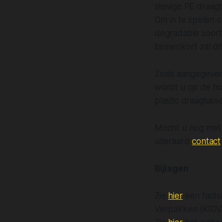
stevige PE draag
Om in te spelen 
degradable soort
binnenkort zal di
Zoals aangegeven
wordt u op de ho
plastic draagtass
Mocht u nog met 
uiteraard
contact
Bijlagen
Zie
hier
een facts
Verpakken (KIDV