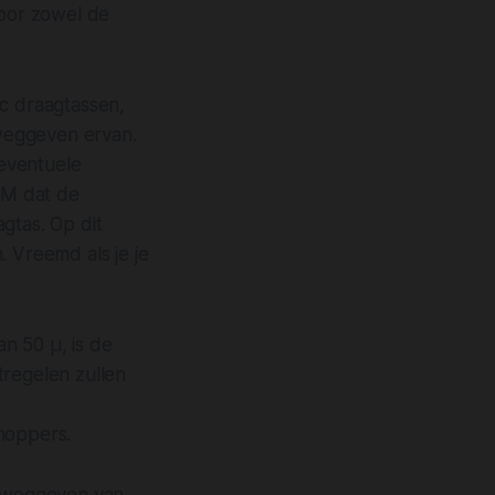
voor zowel de
ic draagtassen,
weggeven ervan.
 eventuele
I&M dat de
gtas. Op dit
. Vreemd als je je
n 50 µ, is de
tregelen zullen
hoppers.