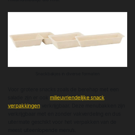
Snackbakjes in diverse formaten
Voor grotere snacks zoals de berehap met een
salade zijn er ook
milieuvriendelijke snack
verpakkingen
verkrijgbaar. Deze menubakken zijn
verkrijgbaar met en zonder vakverdeling en dus
uitermate geschikt voor het verpakken van de
meest uiteenlopende menu’s.