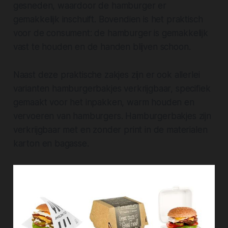
gesneden, waardoor de hamburger er
gemakkelijk inschuift. Bovendien is het praktisch
voor de consument: de hamburger is gemakkelijk
vast te houden en de handen blijven schoon.
Naast deze praktische zakjes zijn er ook allerlei
varianten hamburgerbakjes verkrijgbaar, specifiek
gemaakt voor het inpakken, warm houden en
vervoeren van hamburgers. Hamburgerbakjes zijn
verkrijgbaar met en zonder print in de materialen
karton en bagasse.