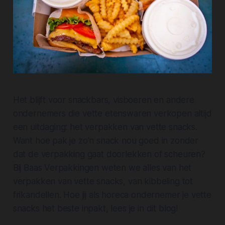
Het blijft voor snackbars, visboeren en andere
ondernemers die vette etenswaren verkopen altijd
een uitdaging: het verpakken van vette snacks.
Want hoe pak je zo’n snack nou goed in zonder
dat de verpakking gaat doorlekken of scheuren?
Bij Baas Verpakkingen weten we alles van het
verpakken van vette snacks, van kibbeling tot
frikandellen. Hoe jij als horeca ondernemer je vette
snacks het beste inpakt, lees je in dit blog!