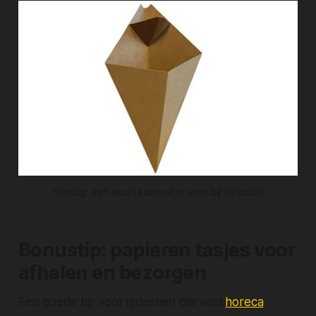
Handig: een apart sausvakje voor bij de patat
Bonustip: papieren tasjes voor
afhalen en bezorgen
Een goede tip voor iedereen die veel
horeca