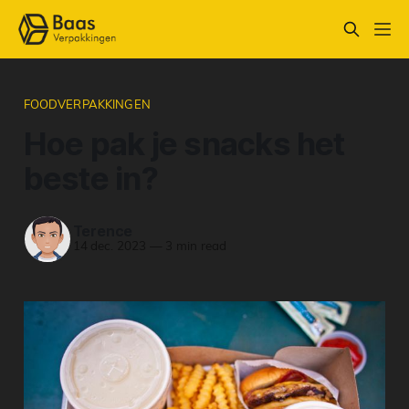
FOODVERPAKKINGEN
Hoe pak je snacks het
beste in?
Terence
14 dec. 2023
—
3 min read