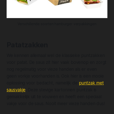
Verschillende soorten hamburger verpakkingen
Patatzakken
We kennen allemaal wel de klassieke puntzakken
voor patat. De saus zit hier vaak bovenop en zorgt
nog regelmatig voor vieze handen als er even
geen vorkje voorhanden is. Ook hier is een mooie
oplossing voor bedacht, namelijk de
puntzak met
sausvakje
. Deze stevige kartonnen puntzak is
gemakkelijk uit te vouwen en heeft een speciaal
vakje voor de saus. Nooit meer vieze handen dus!