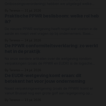
Ontbossingsverordening) hebben we uitgelegd welke
grondstoffen onder de wet vallen: rund, cacao, koffie,
By Terence
31 jul. 2026
oliepalm, rubber, soja en hout. Maar simpelweg "hout" of
Praktische PPWR beslisboom: welke rol heb
"papier" als grondstof noemen, betekent niet dat elk
ik?
product van hout of papier automatisch onder
De nieuwe PPWR wetgeving heeft nogal wat voeten in de
aarde en roept veel vragen op bij ondernemers. Baas
Verpakkingen heeft een eenvoudige beslisboom gemaakt
By Terence
24 jul. 2026
waarmee jij razendsnel je rechten en plichten als
De PPWR conformiteitsverklaring: zo werkt
ondernemer in kaart brengt. Deze beslisboom is een
het in de praktijk
vereenvoudigd hulpmiddel om een eerste inschatting te
maken van
Na onze eerdere artikelen over de wetgeving rondom
verpakkingen (zoals de PPWR en EUDR) is de logische
vervolgvraag in de markt niet meer “wat houdt de wet in?”,
By Terence
24 jul. 2026
maar vooral: “hoe voldoe ik er in de praktijk aan?” Het
De EUDR-wetgeving komt eraan: dit
sleutelwoord hierin is conformiteit. Zonder een correct
betekent het voor jouw onderneming
onderbouwde conformiteitsverklaring verlies je
Naast verpakkingswetgeving (zoals de PPWR) komt er
vanuit Brussel nog een grote golf aan regelgeving op
ondernemers af: de EUDR. De EU Deforestation Regulation
By Terence
23 jul. 2026
(Verordening EU 2023/1115) moet voorkomen dat