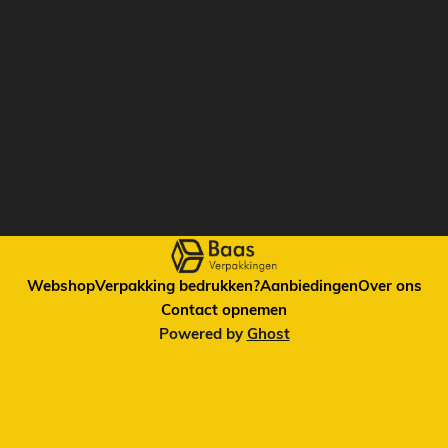
ontwikkeling, zeker voor de langere termijn. Vele producten
in ons assortiment hebben al milieuvriendelijke
alternatieven. Denk daarbij aan papieren
Webshop
Verpakking bedrukken?
Aanbiedingen
Over ons
Contact opnemen
Powered by
Ghost