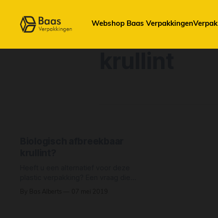
Webshop Baas Verpakkingen
Verpak
krullint
Biologisch afbreekbaar
krullint?
Heeft u een alternatief voor deze
plastic verpakking? Een vraag die
wij tegenwoordig zeer regelmatig in
By Bas Alberts
07 mei 2019
onze schoenen geworpen krijgen.
De markt maakt een drastische
omslag richting het milieubewuste,