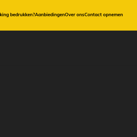
king bedrukken?
Aanbiedingen
Over ons
Contact opnemen