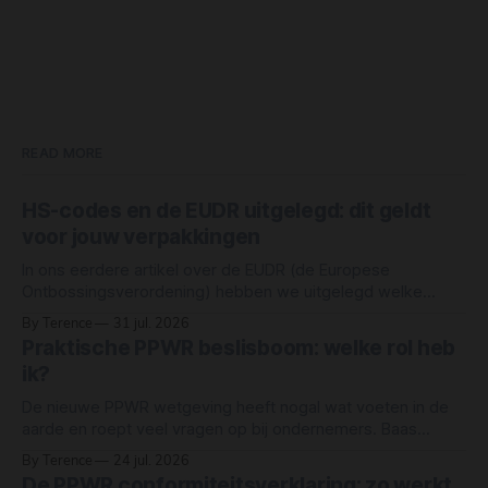
READ MORE
HS-codes en de EUDR uitgelegd: dit geldt
voor jouw verpakkingen
In ons eerdere artikel over de EUDR (de Europese
Ontbossingsverordening) hebben we uitgelegd welke
grondstoffen onder de wet vallen: rund, cacao, koffie,
By Terence
31 jul. 2026
oliepalm, rubber, soja en hout. Maar simpelweg "hout" of
Praktische PPWR beslisboom: welke rol heb
"papier" als grondstof noemen, betekent niet dat elk
ik?
product van hout of papier automatisch onder
De nieuwe PPWR wetgeving heeft nogal wat voeten in de
aarde en roept veel vragen op bij ondernemers. Baas
Verpakkingen heeft een eenvoudige beslisboom gemaakt
By Terence
24 jul. 2026
waarmee jij razendsnel je rechten en plichten als
De PPWR conformiteitsverklaring: zo werkt