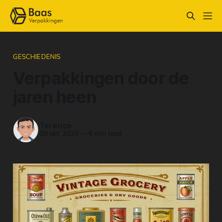
GESCHIEDENIS
Verpakkingen door de
jaren heen
Terence
09 okt. 2023
—
6 min read