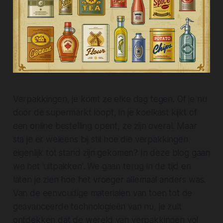
Verpakkingen, je komt ze elke dag tegen. Of je nu
door de supermarkt loopt, in je koelkast kijkt of
een online bestelling opent, ze zijn overal. Maar
sta je er weleens bij stil hoe die verpakkingen
eigenlijk tot stand zijn gekomen? In deze blog gaan
we het 'uitpakken'. We gaan terug in de tijd en
laten je zien hoe het vroeger allemaal anders was.
Van de eenvoudige materialen van toen tot de
geavanceerde technologieën van nu, je zult
ontdekken dat de wereld van verpakkingen vol