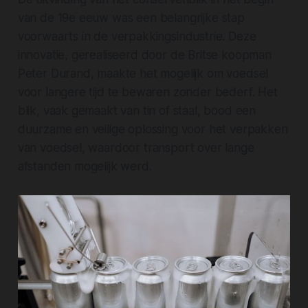
van de 19e eeuw was een belangrijke stap
voorwaarts in de verpakkingsindustrie. Deze
innovatie, gerealiseerd door de Britse koopman
Peter Durand, maakte het mogelijk om voedsel
voor langere tijd te bewaren zonder bederf. Het
blik, vaak gemaakt van tin of staal, bood een
duurzame en veilige oplossing voor het verpakken
van voedsel, waardoor transport over lange
afstanden mogelijk werd.