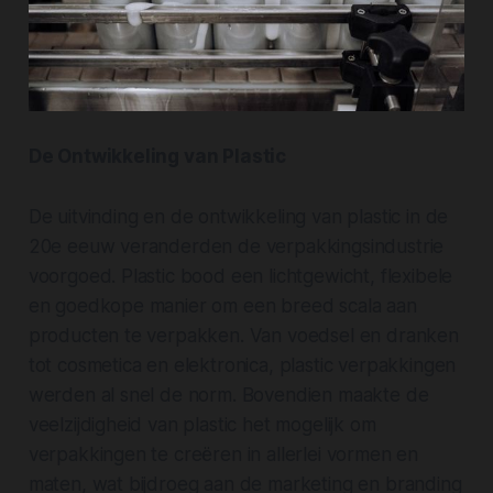
De Ontwikkeling van Plastic
De uitvinding en de ontwikkeling van plastic in de
20e eeuw veranderden de verpakkingsindustrie
voorgoed. Plastic bood een lichtgewicht, flexibele
en goedkope manier om een breed scala aan
producten te verpakken. Van voedsel en dranken
tot cosmetica en elektronica, plastic verpakkingen
werden al snel de norm. Bovendien maakte de
veelzijdigheid van plastic het mogelijk om
verpakkingen te creëren in allerlei vormen en
maten, wat bijdroeg aan de marketing en branding