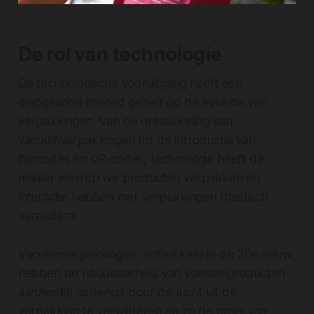
De rol van technologie
De technologische vooruitgang heeft een
diepgaande invloed gehad op de evolutie van
verpakkingen. Van de ontwikkeling van
vacuümverpakkingen tot de introductie van
barcodes en QR-codes, technologie heeft de
manier waarop we producten verpakken en
interactie hebben met verpakkingen drastisch
veranderd.
Vacuümverpakkingen, ontwikkeld in de 20e eeuw,
hebben de houdbaarheid van voedselproducten
aanzienlijk verlengd door de lucht uit de
verpakking te verwijderen en zo de groei van