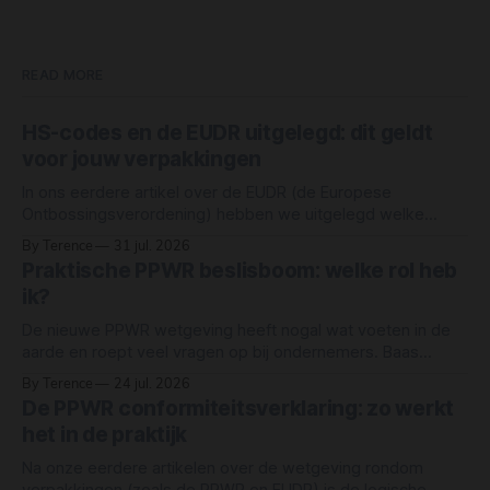
READ MORE
HS-codes en de EUDR uitgelegd: dit geldt
voor jouw verpakkingen
In ons eerdere artikel over de EUDR (de Europese
Ontbossingsverordening) hebben we uitgelegd welke
grondstoffen onder de wet vallen: rund, cacao, koffie,
By Terence
31 jul. 2026
oliepalm, rubber, soja en hout. Maar simpelweg "hout" of
Praktische PPWR beslisboom: welke rol heb
"papier" als grondstof noemen, betekent niet dat elk
ik?
product van hout of papier automatisch onder
De nieuwe PPWR wetgeving heeft nogal wat voeten in de
aarde en roept veel vragen op bij ondernemers. Baas
Verpakkingen heeft een eenvoudige beslisboom gemaakt
By Terence
24 jul. 2026
waarmee jij razendsnel je rechten en plichten als
De PPWR conformiteitsverklaring: zo werkt
ondernemer in kaart brengt. Deze beslisboom is een
het in de praktijk
vereenvoudigd hulpmiddel om een eerste inschatting te
maken van
Na onze eerdere artikelen over de wetgeving rondom