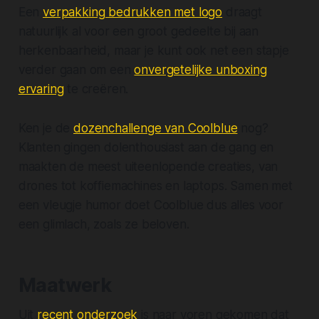
Een
verpakking bedrukken met logo
draagt
natuurlijk al voor een groot gedeelte bij aan
herkenbaarheid, maar je kunt ook net een stapje
verder gaan om een
onvergetelijke unboxing
ervaring
te creëren.
Ken je de
dozenchallenge van Coolblue
nog?
Klanten gingen dolenthousiast aan de gang en
maakten de meest uiteenlopende creaties, van
drones tot koffiemachines en laptops. Samen met
een vleugje humor doet Coolblue dus alles voor
een glimlach, zoals ze beloven.
Maatwerk
Uit
recent onderzoek
is naar voren gekomen dat