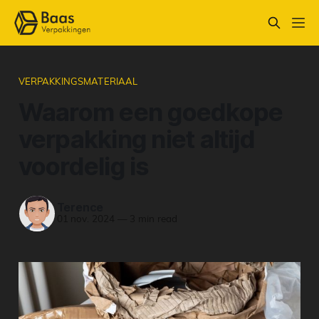
VERPAKKINGSMATERIAAL
Waarom een goedkope
verpakking niet altijd
voordelig is
Terence
01 nov. 2024
—
3 min read