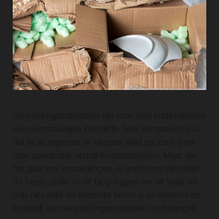
Verpakkingsmaterialen zijn voor veel ondernemers
een noodzakelijke behoefte. Niet verrassend dus
dat je als eigenaar of inkoper altijd op zoek bent
naar goedkope verpakkingsmaterialen. Maar als
het gaat om verpakkingen, is goedkoop niet altijd
de beste optie. In dit blog leggen we uit waarom
prijs niet altijd de leidende factor is en waarom de
kwaliteit van verpakkingsmaterialen zo belangrijk