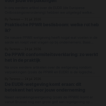
voor jouw verpakkingen
In ons eerdere artikel over de EUDR (de Europese
Ontbossingsverordening) hebben we uitgelegd welke
grondstoffen onder de wet vallen: rund, cacao, koffie,
By Terence
31 jul. 2026
oliepalm, rubber, soja en hout. Maar simpelweg "hout" of
Praktische PPWR beslisboom: welke rol heb
"papier" als grondstof noemen, betekent niet dat elk
ik?
product van hout of papier automatisch onder
De nieuwe PPWR wetgeving heeft nogal wat voeten in de
aarde en roept veel vragen op bij ondernemers. Baas
Verpakkingen heeft een eenvoudige beslisboom gemaakt
By Terence
24 jul. 2026
waarmee jij razendsnel je rechten en plichten als
De PPWR conformiteitsverklaring: zo werkt
ondernemer in kaart brengt. Deze beslisboom is een
het in de praktijk
vereenvoudigd hulpmiddel om een eerste inschatting te
maken van
Na onze eerdere artikelen over de wetgeving rondom
verpakkingen (zoals de PPWR en EUDR) is de logische
vervolgvraag in de markt niet meer “wat houdt de wet in?”,
By Terence
24 jul. 2026
maar vooral: “hoe voldoe ik er in de praktijk aan?” Het
De EUDR-wetgeving komt eraan: dit
sleutelwoord hierin is conformiteit. Zonder een correct
betekent het voor jouw onderneming
onderbouwde conformiteitsverklaring verlies je
Naast verpakkingswetgeving (zoals de PPWR) komt er
vanuit Brussel nog een grote golf aan regelgeving op